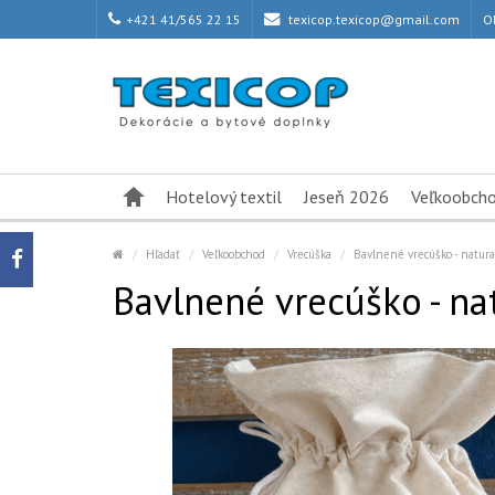
+421 41/565 22 15
texicop.texicop@gmail.com
O
Hotelový textil
Jeseň 2026
Veľkoobch
Hľadať
Veľkoobchod
Vrecúška
Bavlnené vrecúško - natura
Bavlnené vrecúško - na