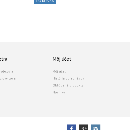
DO KOŠÍKA
xtra
Môj účet
robcovia
Môj účet
ciový tovar
História objednávok
Obľúbené produkty
Novinky