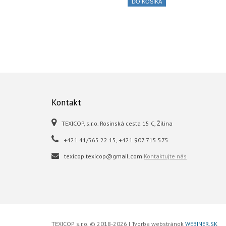
DO KOŠÍKA
Kontakt
TEXICOP, s.r.o. Rosinská cesta 15 C, Žilina
+421 41/565 22 15, +421 907 715 575
texicop.texicop@gmail.com
Kontaktujte nás
TEXICOP s.r.o. © 2018-2026 | Tvorba webstránok
WEBINER.SK