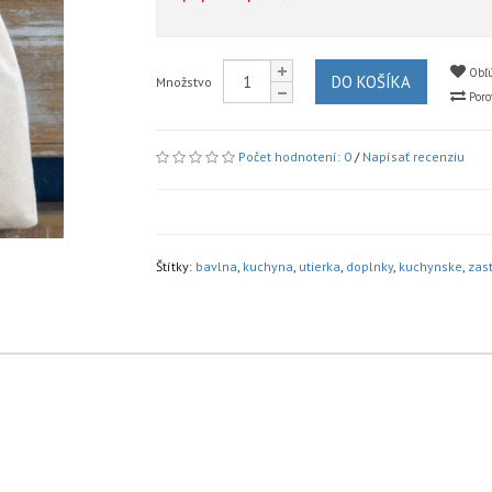
Obľú
DO KOŠÍKA
Množstvo
Poro
Počet hodnotení: 0
/
Napísať recenziu
Štítky:
bavlna
,
kuchyna
,
utierka
,
doplnky
,
kuchynske
,
zast