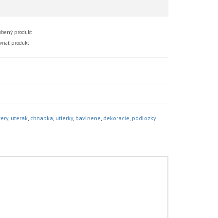
bený produkt
vnať produkt
ery
,
uterak
,
chnapka
,
utierky
,
bavlnene
,
dekoracie
,
podlozky