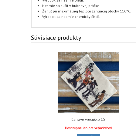
Výrobok sa nesmie bieliť.
Nesmie sa sušiť v bubnovej práčke.
Žehliť pri maximálnej teplote žehliacej plochy 110°C.
Výrobok sa nesmie chemicky čistiť.
Súvisiace produkty
Ľanové vrecúško 15
Dosptupné len pre veľkoobchod