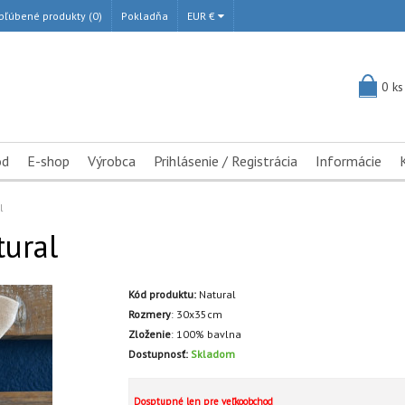
bľúbené produkty (0)
Pokladňa
EUR €
0 ks
od
E-shop
Výrobca
Prihlásenie / Registrácia
Informácie
l
tural
Kód produktu:
Natural
Rozmery
:
30x35cm
Zloženie
:
100% bavlna
Dostupnosť:
Skladom
Dosptupné len pre veľkoobchod