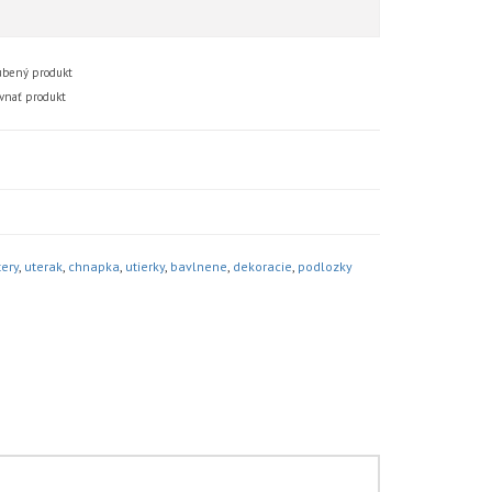
bený produkt
vnať produkt
ery
,
uterak
,
chnapka
,
utierky
,
bavlnene
,
dekoracie
,
podlozky