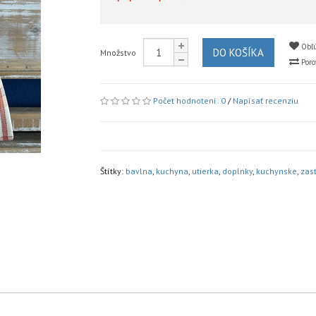
Obľú
DO KOŠÍKA
Množstvo
Poro
Počet hodnotení: 0
/
Napísať recenziu
Štítky:
bavlna
,
kuchyna
,
utierka
,
doplnky
,
kuchynske
,
zast