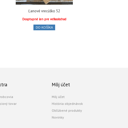
Ľanové vrecúško 52
Dosptupné len pre veľkoobchod
DO KOŠÍKA
xtra
Môj účet
robcovia
Môj účet
ciový tovar
História objednávok
Obľúbené produkty
Novinky