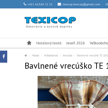
+421 41/565 22 15
texicop.texicop@gmail.com
O
Hotelový textil
Jeseň 2026
Veľkoobch
Hľadať
Veľkoobchod
Vrecúška
Bavlnené vrecúško TE 106
Bavlnené vrecúško TE