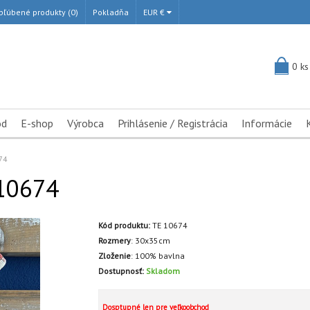
bľúbené produkty (0)
Pokladňa
EUR €
0 ks
od
E-shop
Výrobca
Prihlásenie / Registrácia
Informácie
74
 10674
Kód produktu:
TE 10674
Rozmery
:
30x35cm
Zloženie
:
100% bavlna
Dostupnosť:
Skladom
Dosptupné len pre veľkoobchod