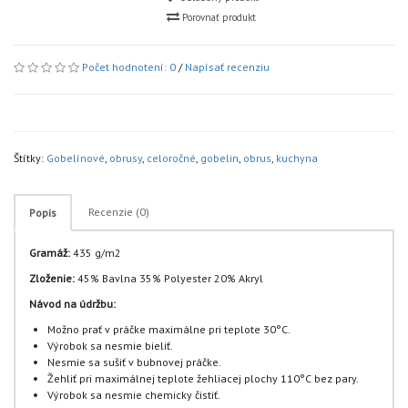
Porovnať produkt
Počet hodnotení: 0
/
Napísať recenziu
Štítky:
Gobelínové
,
obrusy
,
celoročné
,
gobelin
,
obrus
,
kuchyna
Recenzie (0)
Popis
Gramáž:
435 g/m2
Zloženie:
45% Bavlna 35% Polyester 20% Akryl
Návod na údržbu:
Možno prať v práčke maximálne pri teplote 30°C.
Výrobok sa nesmie bieliť.
Nesmie sa sušiť v bubnovej práčke.
Žehliť pri maximálnej teplote žehliacej plochy 110°C bez pary.
Výrobok sa nesmie chemicky čistiť.