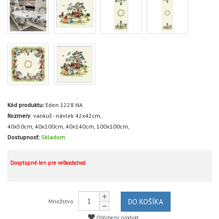
Kód produktu:
Eden 1228 NA
Rozmery
:
vankúš - návlek 42x42cm,
40x50cm,
40x100cm,
40x140cm,
100x100cm,
Dostupnosť:
Skladom
Dosptupné len pre veľkoobchod
DO KOŠÍKA
Množstvo
Obľúbený produkt