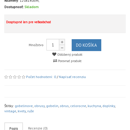
Rozmery
:
120x140cm,
Dostupnosť:
Skladom
Dosptupné len pre veľkoobchod
DO KOŠÍKA
Množstvo
Obľúbený produkt
Porovnať produkt
Počet hodnotení: 0
/
Napísať recenziu
Štítky:
gobelinove
,
obrusy
,
gobelin
,
obrus
,
celorocne
,
kuchyna
,
doplnky
,
vintage
,
kvety
,
ruže
Recenzie (0)
Popis