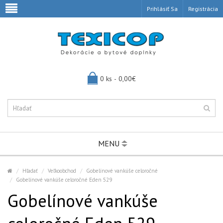
Prihlásiť Sa
Registrácia
0 ks - 0,00€
MENU
Hľadať
Veľkoobchod
Gobelínové vankúše celoročné
Gobelínové vankúše celoročné Eden 529
Gobelínové vankúše