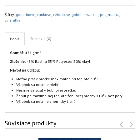
Štítky:
gobelinove
,
vankuse
,
celorocne
,
gobelin
,
vankus
,
pes
,
macka
,
zvieratka
Recenzie (0)
Popis
Gramáž:
435 g/m2
Zloženie:
45% Bavlna 35% Polyester 20% Akryl
Návod na údržbu:
Možno prať v práčke maximálne pri teplote 30°C.
Výrobok sa nesmie bieliť.
Nesmie sa sušiť v bubnovej práčke.
Žehliť pri maximálnej teplote žehliacej plochy 110°C bez pary.
Výrobok sa nesmie chemicky čistiť.
Súvisiace produkty