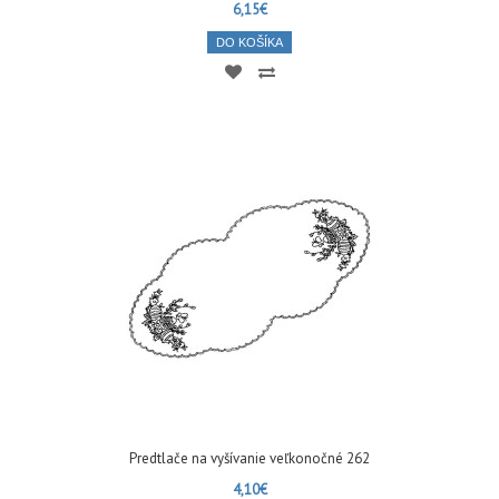
6,15€
DO KOŠÍKA
Predtlače na vyšívanie veľkonočné 262
4,10€