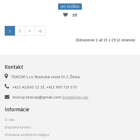
DO KOŠÍKA
1
2
>
>|
Zobrazenie 1 až 15 z 29 (2 stránok)
Kontakt
TEXICOP, s.r.o. Rosinská cesta 15 C, Žilina
+421 41/565 22 15, +421 907 715 575
texicop.texicop@gmail.com
Kontaktujte nás
Informácie
O nás
Doprava tovaru
Ochrana osobných údajov