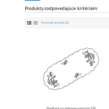
Produkty zodpovedajúce kritériám:
Porovnať výrobok (0)
Predtlače na vyšívanie vianočné 338