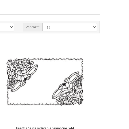
Zobraziť:
Predtlače na vyšívanie vianočné 344