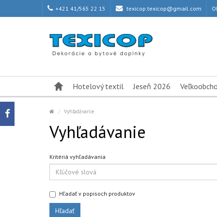
+421 41/565 22 15
texicop.texicop@gmail.com
O
Hotelový textil
Jeseň 2026
Veľkoobch
Vyhľadávanie
Vyhľadávanie
Kritériá vyhľadávania
Hľadať v popisoch produktov