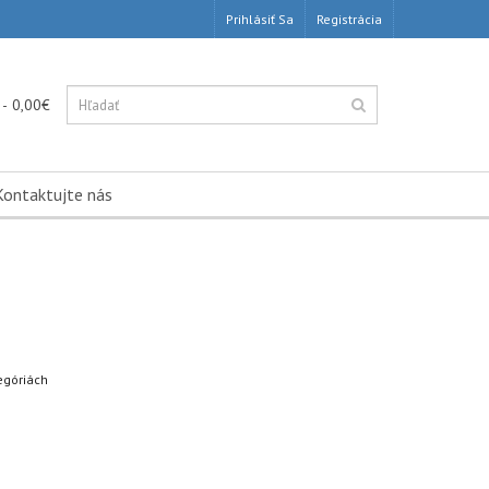
Prihlásiť Sa
Registrácia
 - 0,00€
Kontaktujte nás
egóriách