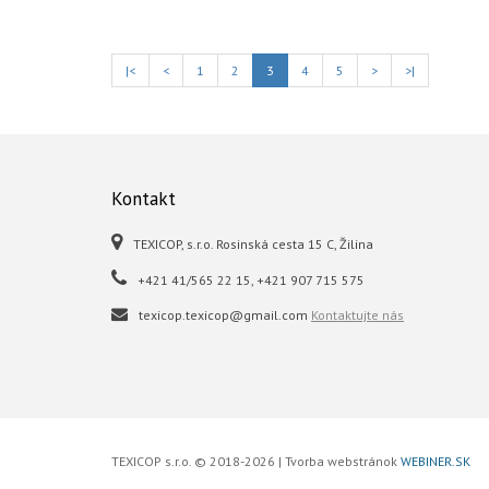
|<
<
1
2
3
4
5
>
>|
Kontakt
TEXICOP, s.r.o. Rosinská cesta 15 C, Žilina
+421 41/565 22 15, +421 907 715 575
texicop.texicop@gmail.com
Kontaktujte nás
TEXICOP s.r.o. © 2018-2026 | Tvorba webstránok
WEBINER.SK