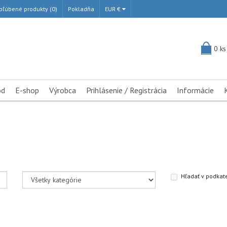
bľúbené produkty (0)
Pokladňa
EUR €
0 ks
od
E-shop
Výrobca
Prihlásenie / Registrácia
Informácie
Hľadať v podkat