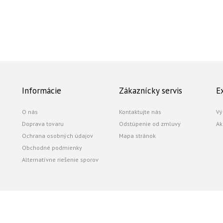
Informácie
Zákaznícky servis
E
O nás
Kontaktujte nás
Vý
Doprava tovaru
Odstúpenie od zmluvy
Ak
Ochrana osobných údajov
Mapa stránok
Obchodné podmienky
Alternatívne riešenie sporov