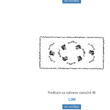
DO KOŠÍKA
Predtlače na vyšívanie vianočné 48
3,08€
DO KOŠÍKA