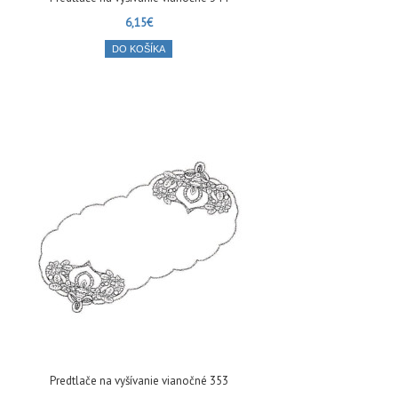
6,15€
DO KOŠÍKA
Predtlače na vyšívanie vianočné 353