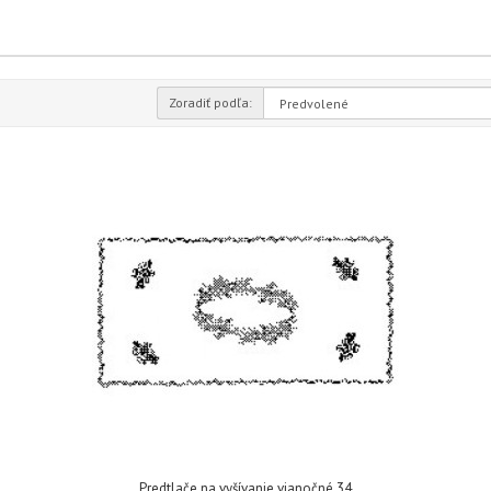
Zoradiť podľa:
Predtlače na vyšívanie vianočné 34