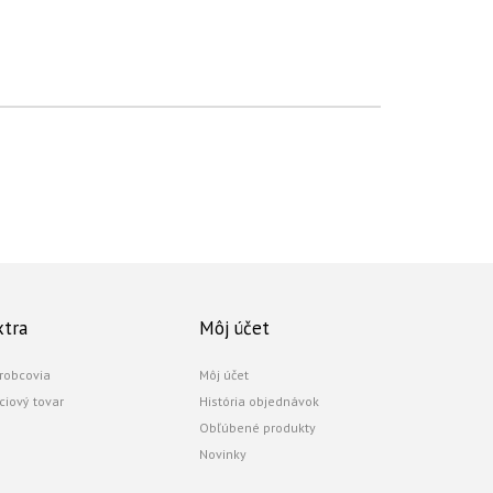
xtra
Môj účet
robcovia
Môj účet
ciový tovar
História objednávok
Obľúbené produkty
Novinky