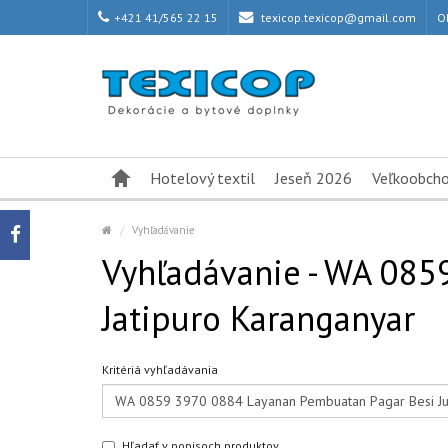
+421 41/565 22 15
texicop.texicop@gmail.com
O
Hotelový textil
Jeseň 2026
Veľkoobch
Vyhľadávanie
Vyhľadávanie - WA 085
Jatipuro Karanganyar
Kritériá vyhľadávania
Hľadať v popisoch produktov