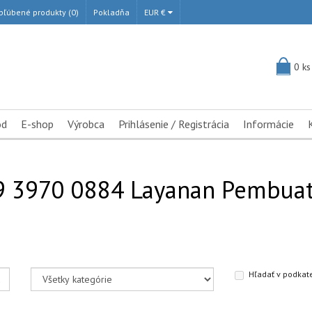
bľúbené produkty (0)
Pokladňa
EUR €
0 ks
od
E-shop
Výrobca
Prihlásenie / Registrácia
Informácie
9 3970 0884 Layanan Pembuata
Hľadať v podkat