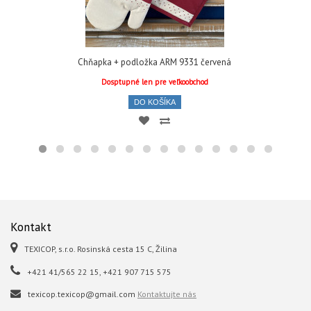
Chňapka + podložka ARM 9331 červená
Dosptupné len pre veľkoobchod
DO KOŠÍKA
Kontakt
TEXICOP, s.r.o. Rosinská cesta 15 C, Žilina
+421 41/565 22 15, +421 907 715 575
texicop.texicop@gmail.com
Kontaktujte nás