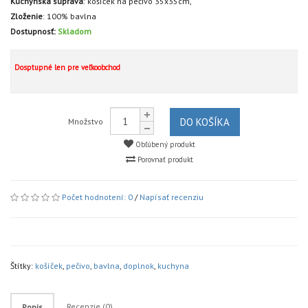
Kuchynská súprava
:
košíček na pečivo 35x35cm,
Zloženie
:
100% bavlna
Dostupnosť:
Skladom
Dosptupné len pre veľkoobchod
DO KOŠÍKA
Množstvo
Obľúbený produkt
Porovnať produkt
Počet hodnotení: 0
/
Napísať recenziu
Štítky:
košíček
,
pečivo
,
bavlna
,
doplnok
,
kuchyna
Recenzie (0)
Popis