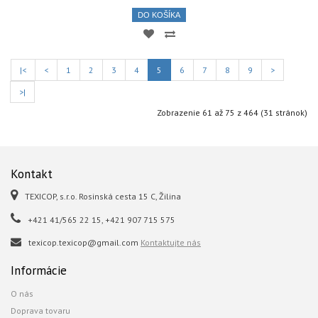
DO KOŠÍKA
|<
<
1
2
3
4
5
6
7
8
9
>
>|
Zobrazenie 61 až 75 z 464 (31 stránok)
Kontakt
TEXICOP, s.r.o. Rosinská cesta 15 C, Žilina
+421 41/565 22 15, +421 907 715 575
texicop.texicop@gmail.com
Kontaktujte nás
Informácie
O nás
Doprava tovaru