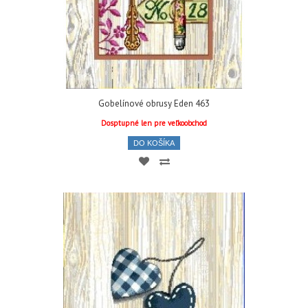
Gobelínové obrusy Eden 463
Dosptupné len pre veľkoobchod
DO KOŠÍKA