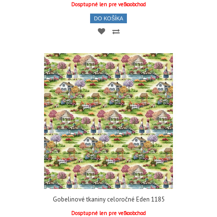
Dosptupné len pre veľkoobchod
DO KOŠÍKA
Gobelinové tkaniny celoročné Eden 1185
Dosptupné len pre veľkoobchod