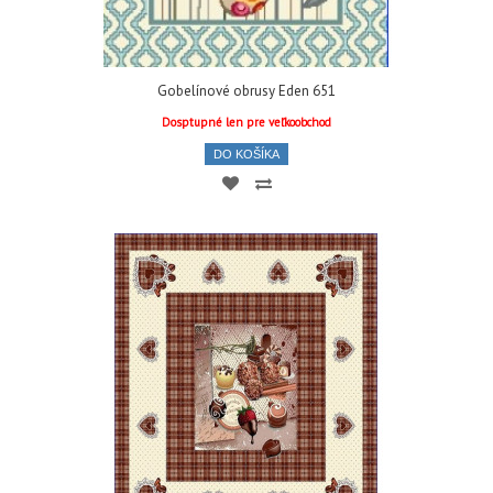
Gobelínové obrusy Eden 651
Dosptupné len pre veľkoobchod
DO KOŠÍKA