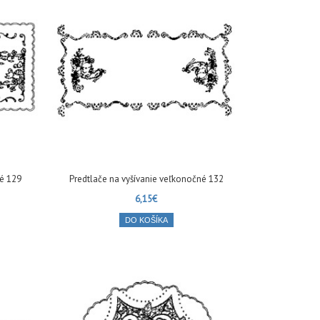
né 129
Predtlače na vyšívanie veľkonočné 132
6,15€
DO KOŠÍKA