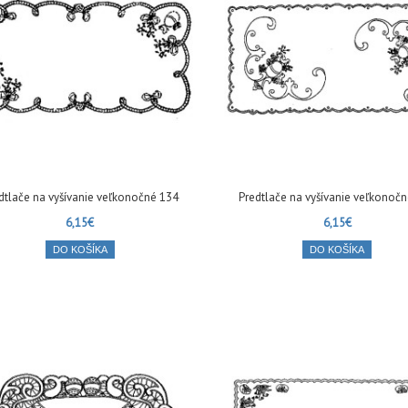
dtlače na vyšívanie veľkonočné 134
Predtlače na vyšívanie veľkonoč
6,15€
6,15€
DO KOŠÍKA
DO KOŠÍKA