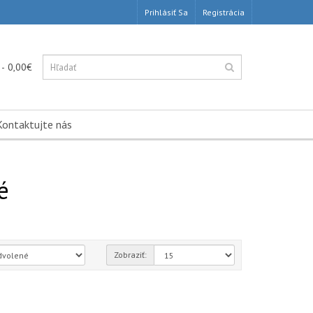
Prihlásiť Sa
Registrácia
 - 0,00€
Kontaktujte nás
é
Zobraziť: