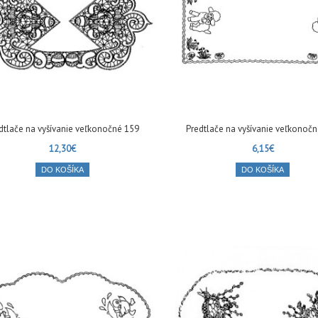
dtlače na vyšívanie veľkonočné 159
Predtlače na vyšívanie veľkonoč
12,30€
6,15€
DO KOŠÍKA
DO KOŠÍKA