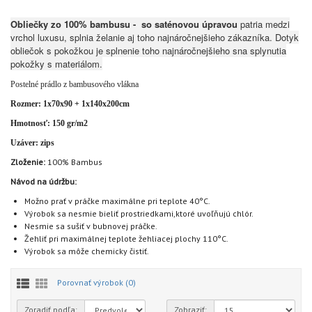
Obliečky zo 100% bambusu - so saténovou úpravou
patria medzi
vrchol luxusu, splnia želanie aj toho najnáročnejšieho zákazníka. Dotyk
obliečok s
pokožkou je splnenie toho najnáročnejšieho sna splynutia
pokožky s materiálom.
Postelné prádlo z bambusového vlákna
Rozmer: 1x70x90 + 1x140x200cm
Hmotnosť: 150 gr/m2
Uzáver: zips
Zloženie:
100% Bambus
Návod na údržbu:
Možno prať v práčke maximálne pri teplote 40°C.
Výrobok sa nesmie bieliť prostriedkami,ktoré uvoľňujú chlór.
Nesmie sa sušiť v bubnovej práčke.
Žehliť pri maximálnej teplote žehliacej plochy 110°C.
Výrobok sa môže chemicky čistiť.
Porovnať výrobok (0)
Zoradiť podľa:
Zobraziť: