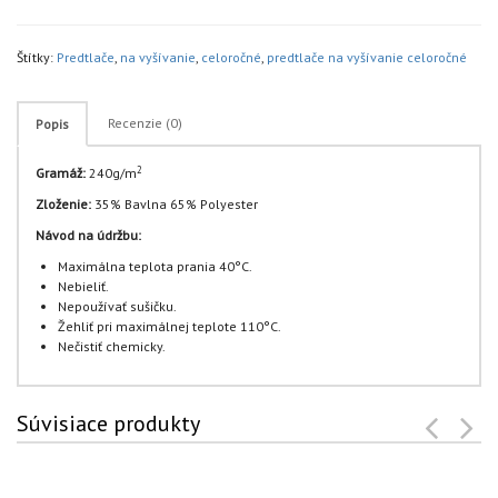
Štítky:
Predtlače
,
na vyšívanie
,
celoročné
,
predtlače na vyšívanie celoročné
Recenzie (0)
Popis
2
Gramáž:
240g/m
Zloženie:
35% Bavlna 65% Polyester
Návod na údržbu:
Maximálna teplota prania 40°C.
Nebieliť.
Nepoužívať sušičku.
Žehliť pri maximálnej teplote 110°C.
Nečistiť chemicky.
Súvisiace produkty