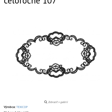
celoročné 107
Zobraziť v galérii
Výrobca:
TEXICOP