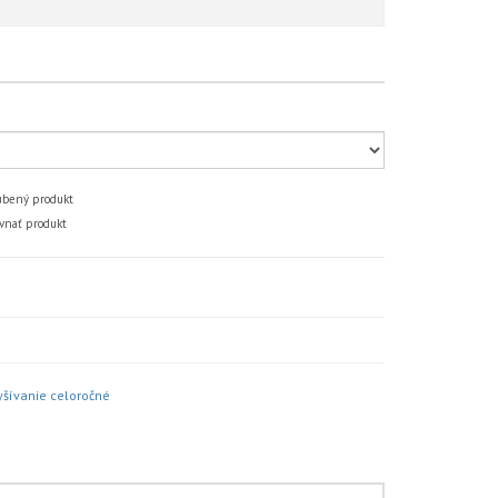
bený produkt
vnať produkt
yšívanie celoročné