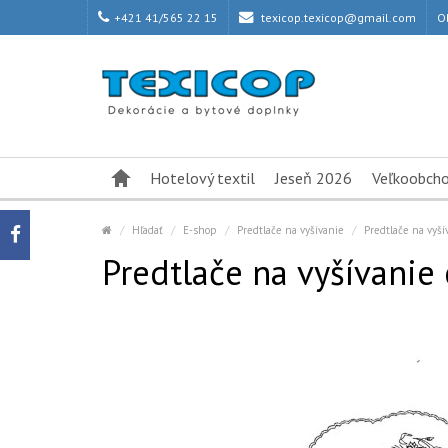
+421 41/565 22 15
texicop.texicop@gmail.com
O
Hotelový textil
Jeseň 2026
Veľkoobch
Hľadať
E-shop
Predtlače na vyšívanie
Predtlače na vyší
Predtlače na vyšívanie