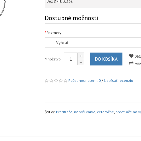
Bez DPH:
3,33€
Dostupné možnosti
Rozmery
Obľú
DO KOŠÍKA
Množstvo
Poro
Počet hodnotení: 0
/
Napísať recenziu
Štítky:
Predtlače
,
na vyšívanie
,
celoročné
,
predtlače na v