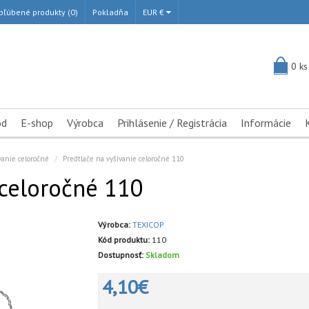
bľúbené produkty (0)
Pokladňa
EUR €
0 ks
od
E-shop
Výrobca
Prihlásenie / Registrácia
Informácie
vanie celoročné
Predtlače na vyšívanie celoročné 110
 celoročné 110
Výrobca:
TEXICOP
Kód produktu:
110
Dostupnosť:
Skladom
4,10€