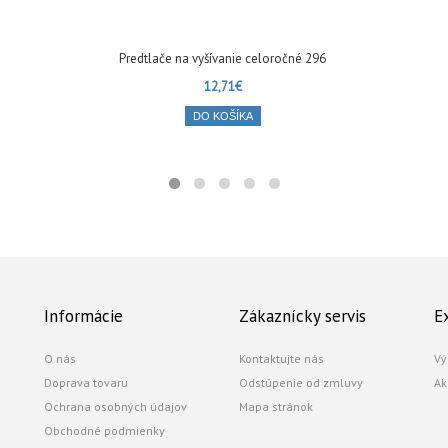
Predtlače na vyšívanie celoročné 296
12,71€
DO KOŠÍKA
Informácie
Zákaznícky servis
E
O nás
Kontaktujte nás
Vý
Doprava tovaru
Odstúpenie od zmluvy
Ak
Ochrana osobných údajov
Mapa stránok
Obchodné podmienky