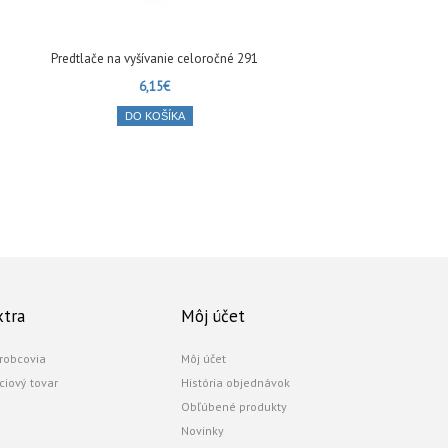
Predtlače na vyšívanie celoročné 291
Pr
6,15€
DO KOŠÍKA
xtra
Môj účet
robcovia
Môj účet
ciový tovar
História objednávok
Obľúbené produkty
Novinky