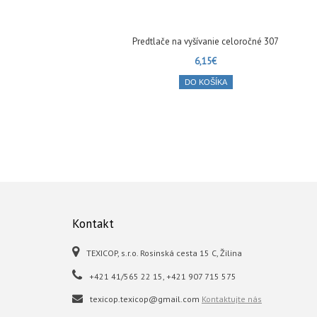
Predtlače na vyšívanie celoročné 307
6,15€
DO KOŠÍKA
Kontakt
TEXICOP, s.r.o. Rosinská cesta 15 C, Žilina
+421 41/565 22 15, +421 907 715 575
texicop.texicop@gmail.com
Kontaktujte nás