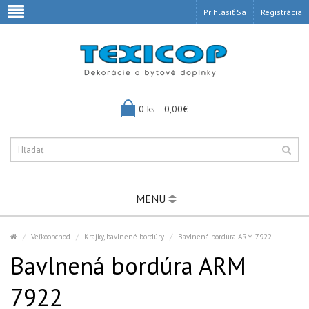
Prihlásiť Sa
Registrácia
0 ks - 0,00€
MENU
Veľkoobchod
Krajky, bavlnené bordúry
Bavlnená bordúra ARM 7922
Bavlnená bordúra ARM
7922