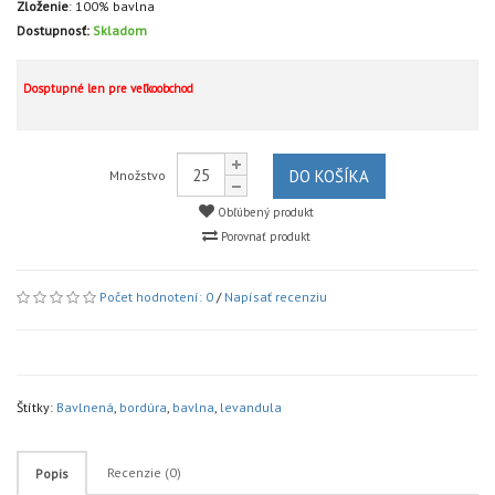
Zloženie
:
100% bavlna
Dostupnosť:
Skladom
Dosptupné len pre veľkoobchod
DO KOŠÍKA
Množstvo
Obľúbený produkt
Porovnať produkt
Počet hodnotení: 0
/
Napísať recenziu
Štítky:
Bavlnená
,
bordúra
,
bavlna
,
levandula
Recenzie (0)
Popis