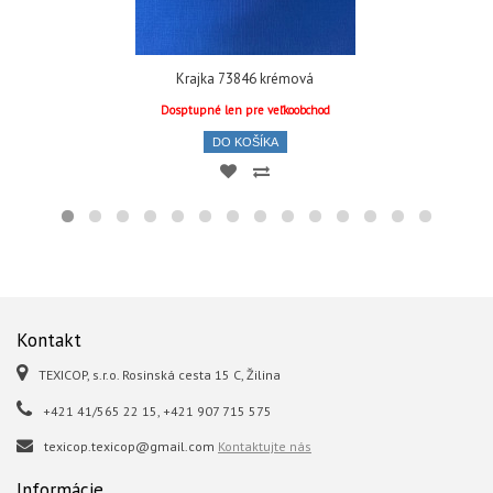
Krajka 73846 krémová
Dosptupné len pre veľkoobchod
DO KOŠÍKA
Kontakt
TEXICOP, s.r.o. Rosinská cesta 15 C, Žilina
+421 41/565 22 15, +421 907 715 575
texicop.texicop@gmail.com
Kontaktujte nás
Informácie