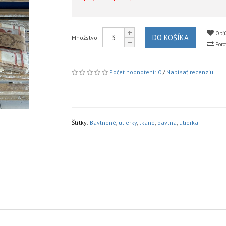
Obľú
DO KOŠÍKA
Množstvo
Poro
Počet hodnotení: 0
/
Napísať recenziu
Štítky:
Bavlnené
,
utierky
,
tkané
,
bavlna
,
utierka