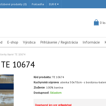
bľúbené produkty (0)
Pokladňa
EUR €
0 ks
od
E-shop
Výrobca
Prihlásenie / Registrácia
Informácie
tierky tkané TE 10674
é TE 10674
Kód produktu:
TE 10674
Kuchynská súprava
:
utierka 50x70cm - s bordúrou-balen
Zloženie
:
100% bavlna
Dostupnosť:
Skladom
Dosptupné len pre veľkoobchod