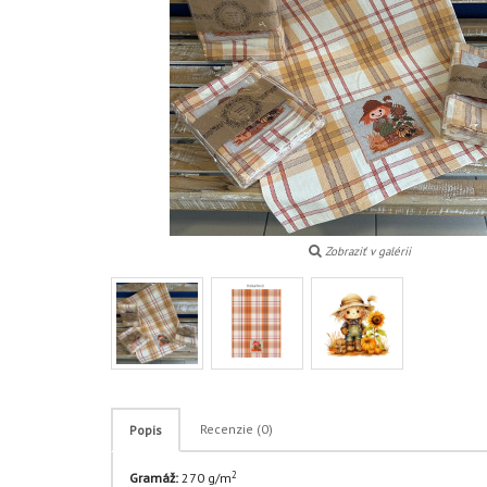
Zobraziť v galérii
Recenzie (0)
Popis
2
Gramáž:
270 g/m