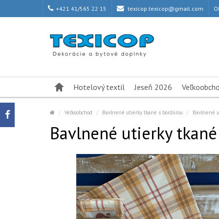
+421 41/565 22 15
texicop.texicop@gmail.com
O
Hotelový textil
Jeseň 2026
Veľkoobch
Veľkoobchod
Bavlnené utierky tkané s bordúrou
Bavlnené u
Bavlnené utierky tkan