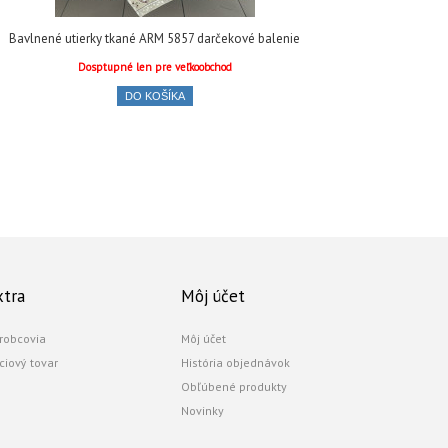
Bavlnené utierky tkané ARM 5857 darčekové balenie
B
Dosptupné len pre veľkoobchod
DO KOŠÍKA
xtra
Môj účet
robcovia
Môj účet
ciový tovar
História objednávok
Obľúbené produkty
Novinky