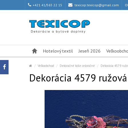
+421 41/565 22 15
texicop.texicop@gmail.com
O
Hotelový textil
Jeseň 2026
Veľkoobch
Veľkoobchod
Dekoračné koše celoročné
Dekorácia 4579 ružo
Dekorácia 4579 ružová