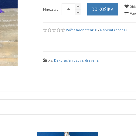
Obľú
DO KOŠÍKA
Množstvo
Poro
Počet hodnotení: 0
/
Napísať recenziu
Štítky:
Dekorácia
,
ruzova
,
drevena