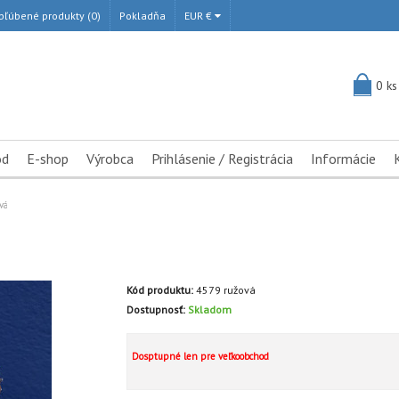
bľúbené produkty (0)
Pokladňa
EUR €
0 ks
od
E-shop
Výrobca
Prihlásenie / Registrácia
Informácie
vá
Kód produktu:
4579 ružová
Dostupnosť:
Skladom
Dosptupné len pre veľkoobchod