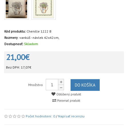
Kód produktu:
Chenille 1222 B
Rozmery
:
vankúš - návlek 42x42cm,
Dostupnosť:
Skladom
21,00€
Bez DPH:
17,07€
DO KOŠÍKA
Množstvo
Obľúbený produkt
Porovnať produkt
Počet hodnotení: 0
/
Napísať recenziu