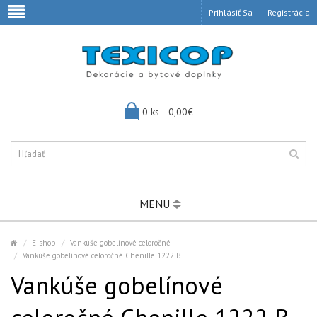
Prihlásiť Sa
Registrácia
0 ks - 0,00€
MENU
E-shop
Vankúše gobelínové celoročné
Vankúše gobelínové celoročné Chenille 1222 B
Vankúše gobelínové