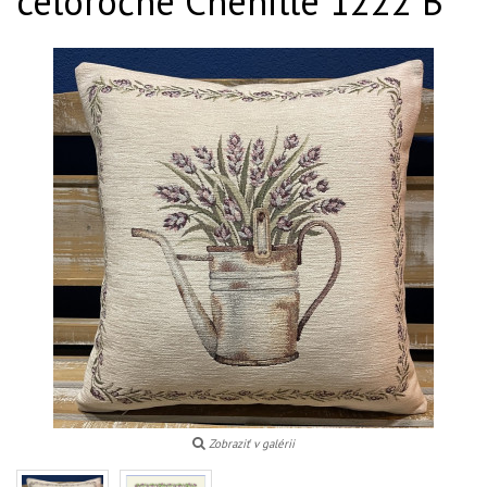
celoročné Chenille 1222 B
Zobraziť v galérii