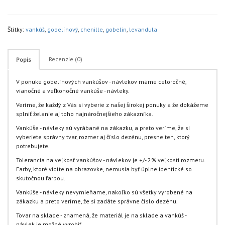
Štítky:
vankúš
,
gobelínový
,
chenille
,
gobelin
,
levandula
Recenzie (0)
Popis
V ponuke gobelínových vankúšov - návlekov máme celoročné,
vianočné a veľkonočné vankúše - návleky.
Veríme, že každý z Vás si vyberie z našej širokej ponuky a že dokážeme
splniť želanie aj toho najnáročnejšieho zákazníka.
Vankúše - návleky sú vyrábané na zákazku, a preto veríme, že si
vyberiete správny tvar, rozmer aj číslo dezénu, presne ten, ktorý
potrebujete.
Tolerancia na veľkosť vankúšov - návlekov je +/- 2% veľkosti rozmeru.
Farby, ktoré vidíte na obrazovke, nemusia byť úplne identické so
skutočnou farbou.
Vankúše - návleky nevymieňame, nakoľko sú všetky vyrobené na
zákazku a preto veríme, že si zadáte správne číslo dezénu.
Tovar na sklade - znamená, že materiál je na sklade a vankúš -
návlek je možné vyrobiť.