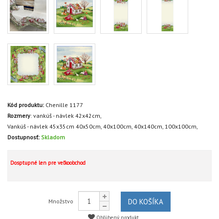
Kód produktu:
Chenille 1177
Rozmery
:
vankúš - návlek 42x42cm,
Vankúš - návlek 45x35cm
40x50cm,
40x100cm,
40x140cm,
100x100cm,
Dostupnosť:
Skladom
Dosptupné len pre veľkoobchod
DO KOŠÍKA
Množstvo
Obľúbený produkt