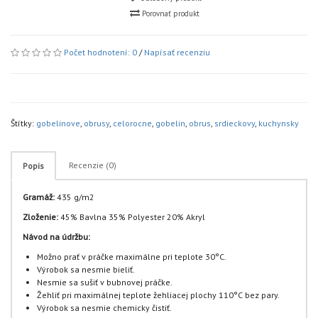
Porovnať produkt
Počet hodnotení: 0
/
Napísať recenziu
Štítky:
gobelinove
,
obrusy
,
celorocne
,
gobelin
,
obrus
,
srdieckovy
,
kuchynsky
Recenzie (0)
Popis
Gramáž:
435 g/m2
Zloženie:
45% Bavlna 35% Polyester 20% Akryl
Návod na údržbu:
Možno prať v práčke maximálne pri teplote 30°C.
Výrobok sa nesmie bieliť.
Nesmie sa sušiť v bubnovej práčke.
Žehliť pri maximálnej teplote žehliacej plochy 110°C bez pary.
Výrobok sa nesmie chemicky čistiť.