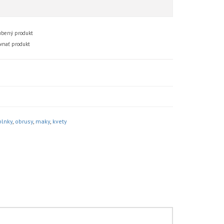
bený produkt
vnať produkt
lnky
,
obrusy
,
maky
,
kvety