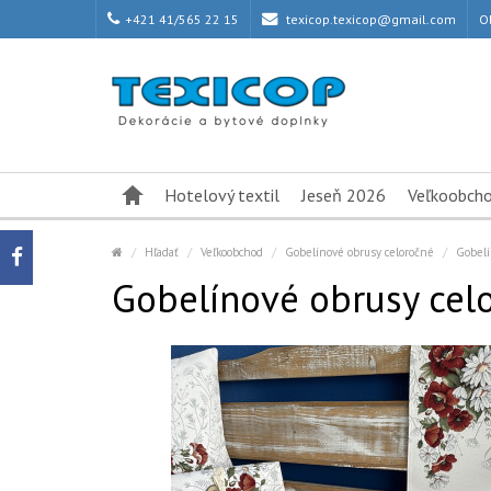
+421 41/565 22 15
texicop.texicop@gmail.com
O
Hotelový textil
Jeseň 2026
Veľkoobch
Hľadať
Veľkoobchod
Gobelínové obrusy celoročné
Gobelí
Gobelínové obrusy cel