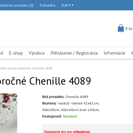
bľúbené produkty (0)
Pokladňa
EUR €
0 ks
od
E-shop
Výrobca
Prihlásenie / Registrácia
Informácie
nové obrusy celoročné Chenille 4089
oročné Chenille 4089
Kód produktu:
Chenille 4089
Rozmery
:
vankúš - návlek 42x42cm,
40x100cm,
40x140cm,
kruh 140cm,
Dostupnosť:
Skladom
Dosptupné len pre veľkoobchod