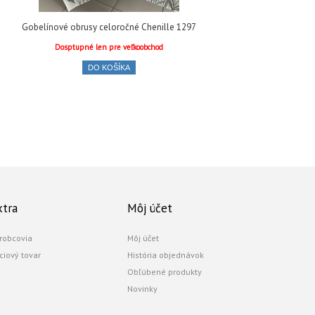
Gobelínové obrusy celoročné Chenille 1297
Gobel
Dosptupné len pre veľkoobchod
DO KOŠÍKA
xtra
Môj účet
robcovia
Môj účet
ciový tovar
História objednávok
Obľúbené produkty
Novinky