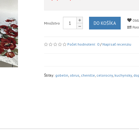
Obľú
DO KOŠÍKA
Množstvo
Poro
Počet hodnotení: 0
/
Napísať recenziu
Štítky:
gobelin
,
obrus
,
chenille
,
celorocny
,
kuchynsky
,
dop