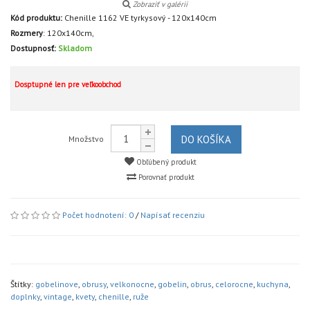
Zobraziť v galérii
Kód produktu:
Chenille 1162 VE tyrkysový - 120x140cm
Rozmery
:
120x140cm,
Dostupnosť:
Skladom
Dosptupné len pre veľkoobchod
DO KOŠÍKA
Množstvo
Obľúbený produkt
Porovnať produkt
Počet hodnotení: 0
/
Napísať recenziu
Štítky:
gobelinove
,
obrusy
,
velkonocne
,
gobelin
,
obrus
,
celorocne
,
kuchyna
,
doplnky
,
vintage
,
kvety
,
chenille
,
ruže