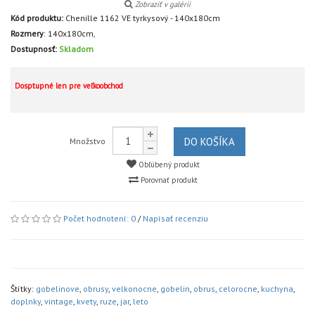
Zobraziť v galérii
Kód produktu:
Chenille 1162 VE tyrkysový - 140x180cm
Rozmery
:
140x180cm,
Dostupnosť:
Skladom
Dosptupné len pre veľkoobchod
DO KOŠÍKA
Množstvo
Obľúbený produkt
Porovnať produkt
Počet hodnotení: 0
/
Napísať recenziu
Štítky:
gobelinove
,
obrusy
,
velkonocne
,
gobelin
,
obrus
,
celorocne
,
kuchyna
,
doplnky
,
vintage
,
kvety
,
ruze
,
jar
,
leto