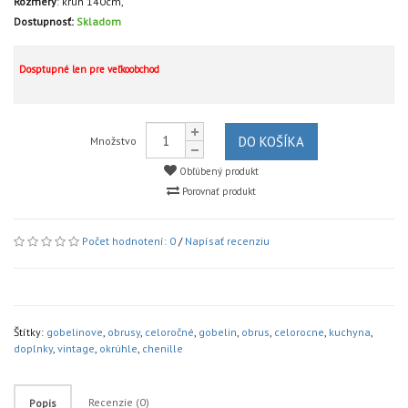
Rozmery
:
kruh 140cm,
Dostupnosť:
Skladom
Dosptupné len pre veľkoobchod
DO KOŠÍKA
Množstvo
Obľúbený produkt
Porovnať produkt
Počet hodnotení: 0
/
Napísať recenziu
Štítky:
gobelinove
,
obrusy
,
celoročné
,
gobelin
,
obrus
,
celorocne
,
kuchyna
,
doplnky
,
vintage
,
okrúhle
,
chenille
Recenzie (0)
Popis