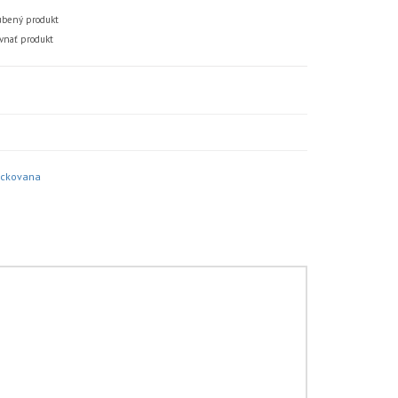
bený produkt
vnať produkt
ckovana