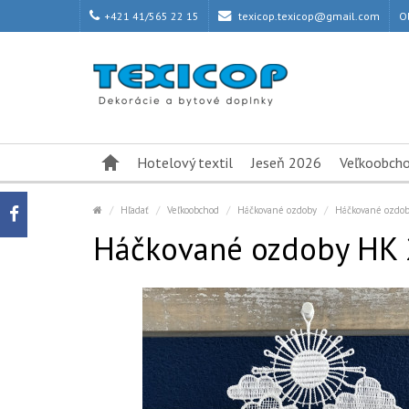
+421 41/565 22 15
texicop.texicop@gmail.com
O
Hotelový textil
Jeseň 2026
Veľkoobch
Hľadať
Veľkoobchod
Háčkované ozdoby
Háčkované ozdo
Háčkované ozdoby HK