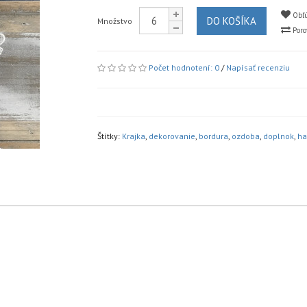
Obľú
DO KOŠÍKA
Množstvo
Poro
Počet hodnotení: 0
/
Napísať recenziu
Štítky:
Krajka
,
dekorovanie
,
bordura
,
ozdoba
,
doplnok
,
ha