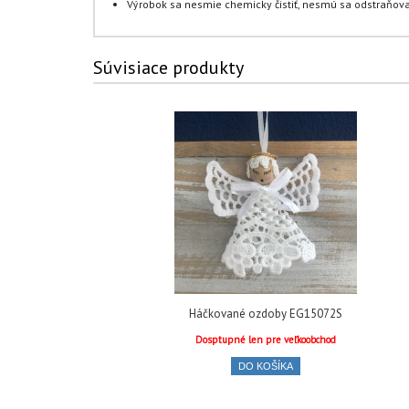
Výrobok sa nesmie chemicky čistiť, nesmú sa odstraňova
Súvisiace produkty
Háčkované ozdoby EG15072S
Dosptupné len pre veľkoobchod
DO KOŠÍKA