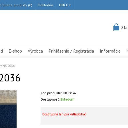
bľúbené produkty (0)
Pokladňa
EUR €
0 ks
od
E-shop
Výrobca
Prihlásenie / Registrácia
Informácie
by HK 2036
 2036
Kód produktu:
HK 2036
Dostupnosť:
Skladom
Dosptupné len pre veľkoobchod