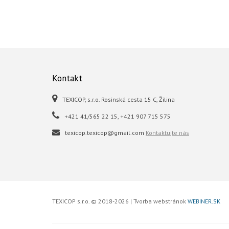
Kontakt
TEXICOP, s.r.o. Rosinská cesta 15 C, Žilina
+421 41/565 22 15, +421 907 715 575
texicop.texicop@gmail.com
Kontaktujte nás
TEXICOP s.r.o. © 2018-2026 | Tvorba webstránok
WEBINER.SK