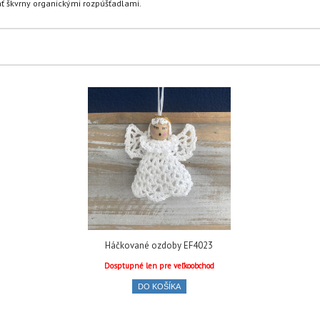
ť škvrny organickými rozpúšťadlami.
Háčkované ozdoby EF4023
Dosptupné len pre veľkoobchod
DO KOŠÍKA