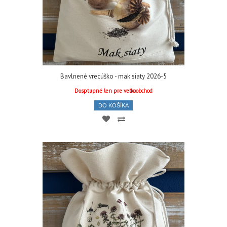
Bavlnené vrecúško - mak siaty 2026-5
Dosptupné len pre veľkoobchod
DO KOŠÍKA