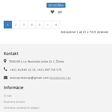
DO KOŠÍKA
1
2
3
4
5
>
>|
Zobrazenie 1 až 15 z 70 (5 stránok)
Kontakt
TEXICOP, s.r.o. Rosinská cesta 15 C, Žilina
+421 41/565 22 15, +421 907 715 575
texicop.texicop@gmail.com
Kontaktujte nás
Informácie
O nás
Doprava tovaru
Ochrana osobných údajov