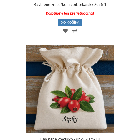
Bavlnené vrecúško - repík lekársky 2026-1
Dosptupné len pre veľkoobchod
DO KOŠÍKA
Bavlnené vrecúško - šípky 2026-10