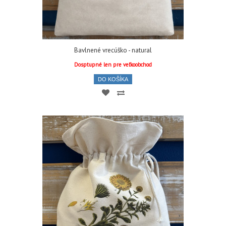
Bavlnené vrecúško - natural
Dosptupné len pre veľkoobchod
DO KOŠÍKA