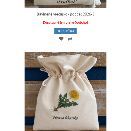
Bavlnené vrecúško - podbeľ 2026-8
Dosptupné len pre veľkoobchod
DO KOŠÍKA