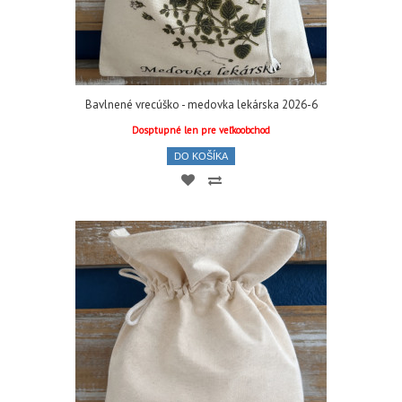
Bavlnené vrecúško - medovka lekárska 2026-6
Dosptupné len pre veľkoobchod
DO KOŠÍKA