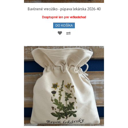
Bavlnené vrecúško - púpava lekárska 2026-40
Dosptupné len pre veľkoobchod
DO KOŠÍKA