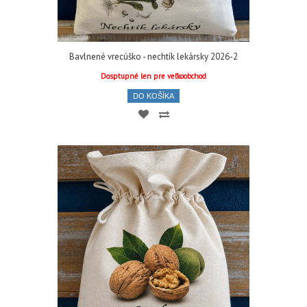
Bavlnené vrecúško - nechtík lekársky 2026-2
Dosptupné len pre veľkoobchod
DO KOŠÍKA