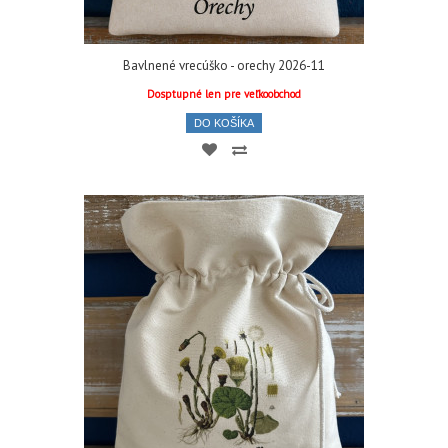
Bavlnené vrecúško - orechy 2026-11
Dosptupné len pre veľkoobchod
DO KOŠÍKA