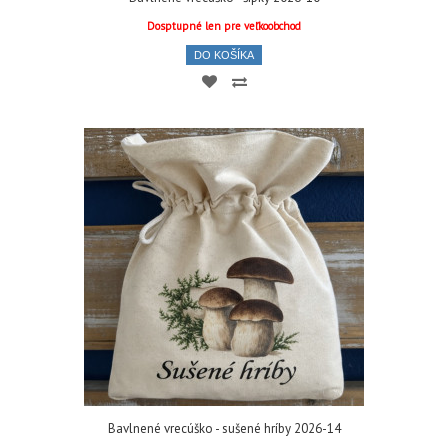
Dosptupné len pre veľkoobchod
DO KOŠÍKA
Bavlnené vrecúško - sušené hríby 2026-14