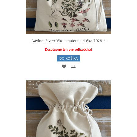
Bavlnené vrecúško - materina dúška 2026-4
Dosptupné len pre veľkoobchod
DO KOŠÍKA