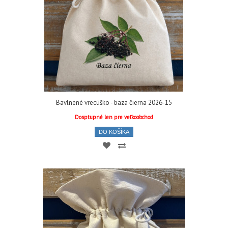
Bavlnené vrecúško - baza čierna 2026-15
Dosptupné len pre veľkoobchod
DO KOŠÍKA