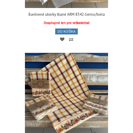
Bavlnené utierky tkané ARM 8342 čierno/biela
Dosptupné len pre veľkoobchod
DO KOŠÍKA