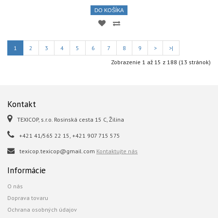
DO KOŠÍKA
1
2
3
4
5
6
7
8
9
>
>|
Zobrazenie 1 až 15 z 188 (13 stránok)
Kontakt
TEXICOP, s.r.o. Rosinská cesta 15 C, Žilina
+421 41/565 22 15, +421 907 715 575
texicop.texicop@gmail.com
Kontaktujte nás
Informácie
O nás
Doprava tovaru
Ochrana osobných údajov