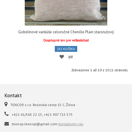
Gobelínové vankúše celoročné Chenille Plain staroružový
Dosptupné len pre veľkoobchod
DO KOŠÍKA
Zobrazenie 1 až 10 z 10 (1 stránok)
Kontakt
TEXICOP, s.r.o. Rosinská cesta 15 C, Žilina
+421 41/565 22 15, +421 907 715 575
texicop.texicop@gmail.com
Kontaktujte nás