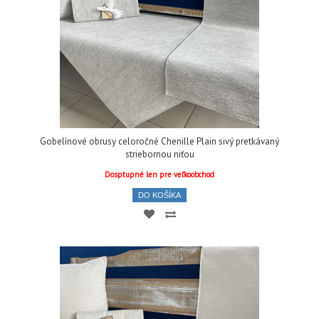
Gobelínové obrusy celoročné Chenille Plain sivý pretkávaný
striebornou niťou
Dosptupné len pre veľkoobchod
DO KOŠÍKA