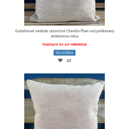
Gobelínové vankúše celoročné Chenille Plain sivý pretkávaný
striebornou niťou
Dosptupné len pre veľkoobchod
DO KOŠÍKA