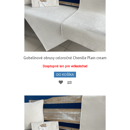
Gobelínové obrusy celoročné Chenille Plain cream
Dosptupné len pre veľkoobchod
DO KOŠÍKA