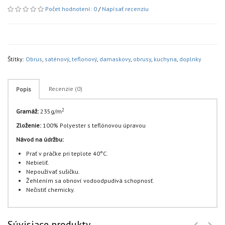
Počet hodnotení: 0
/
Napísať recenziu
Štítky:
Obrus
,
saténový
,
teflonový
,
damaskovy
,
obrusy
,
kuchyna
,
doplnky
Recenzie (0)
Popis
2
Gramáž:
235g/m
Zloženie:
100% Polyester s teflónovou úpravou
Návod na údržbu:
Prať v práčke pri teplote 40°C.
Nebieliť.
Nepoužívať sušičku.
Žehlením sa obnoví vodoodpudivá schopnosť.
Nečistiť chemicky.
Súvisiace produkty