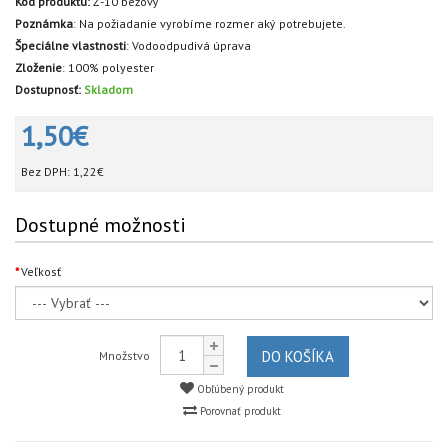
Kód produktu:
Ž-10 béžový
Poznámka
:
Na požiadanie vyrobíme rozmer aký potrebujete.
Špeciálne vlastnosti
:
Vodoodpudivá úprava
Zloženie
:
100% polyester
Dostupnosť:
Skladom
1,50€
Bez DPH:
1,22€
Dostupné možnosti
Veľkosť
DO KOŠÍKA
Množstvo
Obľúbený produkt
Porovnať produkt