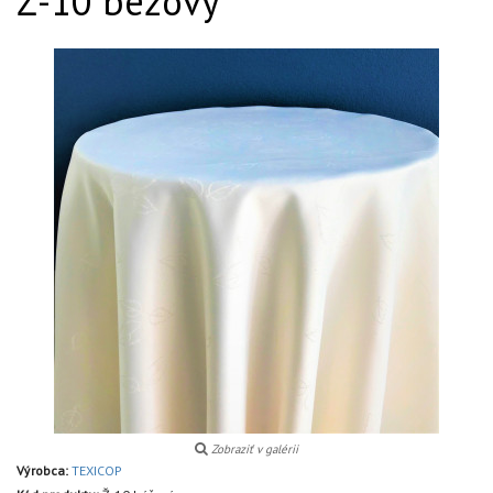
Ž-10 béžový
Zobraziť v galérii
Výrobca:
TEXICOP