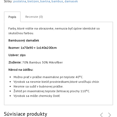
Štítky:
postelna
,
bielizen
,
bavlna
,
bambus
,
damasek
Recenzie (0)
Popis
Farby, ktoré vidíte na obrazovke, nemusia byť úplne identické so
skutočnou farbou.
Bambusový damašek
Rozmer: 1x70x90 + 1x140x200cm
Uzáver: zips
Zloženie:
70% Bambus 30% Mikrofiber
Návod na údržbu:
Možno prať v práčke maximálne pri teplote 40°C.
Výrobok sa nesmie bieliť prostriedkami,ktoré uvoľňujú chlór.
Nesmie sa sušiť v bubnovej práčke.
Žehliť pri maximálnej teplote žehliacej plochy 110°C.
Výrobok sa môže chemicky čistiť.
Súvisiace produkty