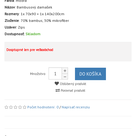
Farba
:
modrá
Názov
:
Bambusový damašek
Rozmery
:
1x 70x90 + 1x 140x200cm
Zloženie
:
70% bambus, 30% mikrofiber
Uzáver
:
Zips
Dostupnosť:
Skladom
Dosptupné len pre veľkoobchod
DO KOŠÍKA
Množstvo
Obľúbený produkt
Porovnať produkt
Počet hodnotení: 0
/
Napísať recenziu