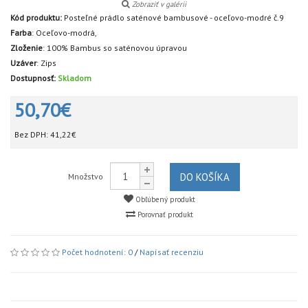
Zobraziť v galérii
Kód produktu:
Posteľné prádlo saténové bambusové - oceľovo-modré č.9
Farba
:
Oceľovo-modrá,
Zloženie
:
100% Bambus so saténovou úpravou
Uzáver
:
Zips
Dostupnosť:
Skladom
50,70€
Bez DPH:
41,22€
DO KOŠÍKA
Množstvo
Obľúbený produkt
Porovnať produkt
Počet hodnotení: 0
/
Napísať recenziu