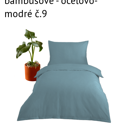
bambusové - oceľovo-
modré č.9