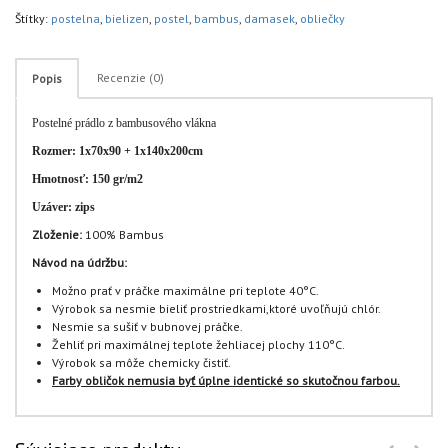
Štítky:
postelna
,
bielizen
,
postel
,
bambus
,
damasek
,
obliečky
Recenzie (0)
Popis
Postelné prádlo z bambusového vlákna
Rozmer: 1x70x90 + 1x140x200cm
Hmotnosť: 150 gr/m2
Uzáver: zips
Zloženie:
100% Bambus
Návod na údržbu:
Možno prať v práčke maximálne pri teplote 40°C.
Výrobok sa nesmie bieliť prostriedkami,ktoré uvoľňujú chlór.
Nesmie sa sušiť v bubnovej práčke.
Žehliť pri maximálnej teplote žehliacej plochy 110°C.
Výrobok sa môže chemicky čistiť.
Farby obličok nemusia byť úplne identické so skutočnou farbou.