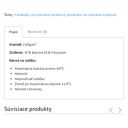
Štítky:
Predtlače
,
na vyšívanie
,
krížikové
,
predtlače na vyšívanie krížikové
Recenzie (0)
Popis
2
Gramáž:
240g/m
Zloženie:
35% Bavlna 65% Polyester
Návod na údržbu:
Maximálna teplota prania 40°C.
Nebieliť.
Nepoužívať sušičku.
Žehliť pri maximálnej teplote 110°C.
Nečistiť chemicky.
Súvisiace produkty