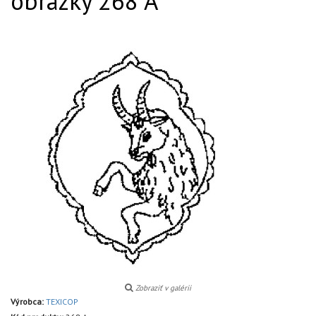
obrázky 268 A
Zobraziť v galérii
Výrobca:
TEXICOP