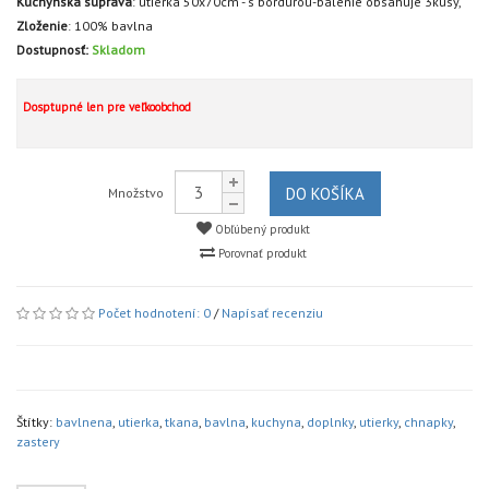
Kuchynská súprava
:
utierka 50x70cm - s bordúrou-balenie obsahuje 3kusy,
Zloženie
:
100% bavlna
Dostupnosť:
Skladom
Dosptupné len pre veľkoobchod
DO KOŠÍKA
Množstvo
Obľúbený produkt
Porovnať produkt
Počet hodnotení: 0
/
Napísať recenziu
Štítky:
bavlnena
,
utierka
,
tkana
,
bavlna
,
kuchyna
,
doplnky
,
utierky
,
chnapky
,
zastery