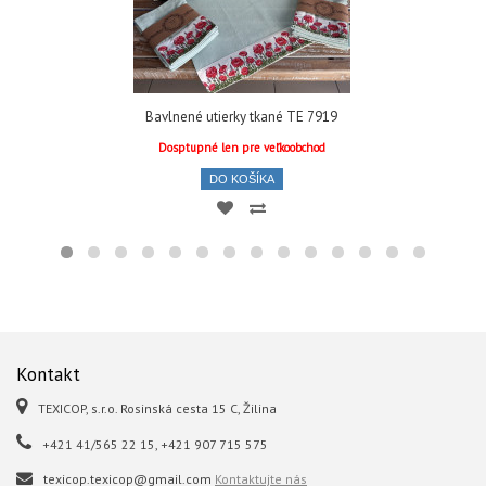
Bavlnené utierky tkané TE 7919
Dosptupné len pre veľkoobchod
DO KOŠÍKA
Kontakt
TEXICOP, s.r.o. Rosinská cesta 15 C, Žilina
+421 41/565 22 15, +421 907 715 575
texicop.texicop@gmail.com
Kontaktujte nás