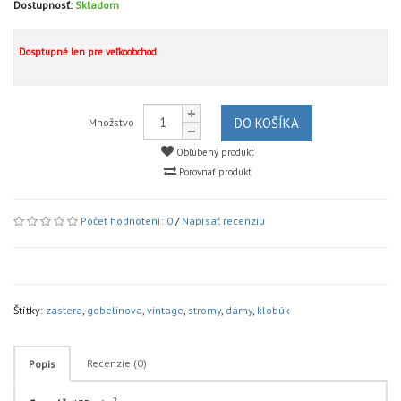
Dostupnosť:
Skladom
Dosptupné len pre veľkoobchod
DO KOŠÍKA
Množstvo
Obľúbený produkt
Porovnať produkt
Počet hodnotení: 0
/
Napísať recenziu
Štítky:
zastera
,
gobelinova
,
vintage
,
stromy
,
dámy
,
klobúk
Recenzie (0)
Popis
2