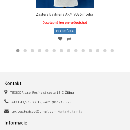
Zástera bavlnená ARM 9086 modrá
Dosptupné len pre veľkoobchod
DO KOŠÍKA
Kontakt
TEXICOP, s.r.o. Rosinská cesta 15 C, Žilina
+421 41/565 22 15, +421 907 715 575
texicop.texicop@gmail.com
Kontaktujte nás
Informácie