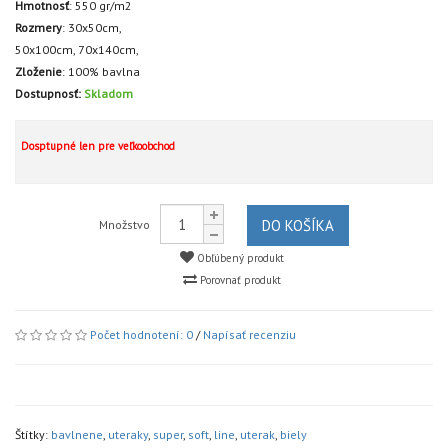
Hmotnosť
:
550 gr/m2
Rozmery
:
30x50cm,
50x100cm,
70x140cm,
Zloženie
:
100% bavlna
Dostupnosť:
Skladom
Dosptupné len pre veľkoobchod
DO KOŠÍKA
Množstvo
Obľúbený produkt
Porovnať produkt
Počet hodnotení: 0
/
Napísať recenziu
Štítky:
bavlnene
,
uteraky
,
super
,
soft
,
line
,
uterak
,
biely